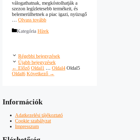
válogathatnak, megkóstolhatják a
szezon legízletesebb termékeit, és
belemerülhetnek a piac igazi, nyüzsgő
…
Olvass tovább
Kategória
Hírek
Régebbi bejegyzések
Újabb bejegyzések
←
Előző
Oldal
1
…
Oldal
4
Oldal
5
Oldal
6
Következő
→
Információk
Adatkezelési tájékoztató
Cookie szabályzat
Impresszum
Elérhetőség