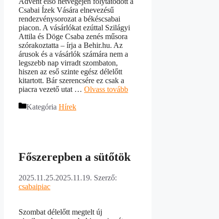
Advent első hétvégéjén folytatódott a
Csabai Ízek Vására elnevezésű
rendezvénysorozat a békéscsabai
piacon. A vásárlókat ezúttal Szilágyi
Attila és Döge Csaba zenés műsora
szórakoztatta – írja a Behir.hu. Az
árusok és a vásárlók számára nem a
legszebb nap virradt szombaton,
hiszen az eső szinte egész délelőtt
kitartott. Bár szerencsére ez csak a
piacra vezető utat …
Olvass tovább
Kategória
Hírek
Főszerepben a sütőtök
2025.11.25.
2025.11.19.
Szerző:
csabaipiac
Szombat délelőtt megtelt új