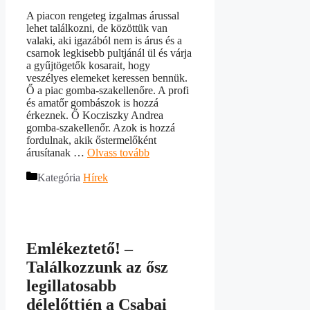
A piacon rengeteg izgalmas árussal
lehet találkozni, de közöttük van
valaki, aki igazából nem is árus és a
csarnok legkisebb pultjánál ül és várja
a gyűjtögetők kosarait, hogy
veszélyes elemeket keressen bennük.
Ő a piac gomba-szakellenőre. A profi
és amatőr gombászok is hozzá
érkeznek. Ő Kocziszky Andrea
gomba-szakellenőr. Azok is hozzá
fordulnak, akik őstermelőként
árusítanak …
Olvass tovább
Kategória
Hírek
Emlékeztető! –
Találkozzunk az ősz
legillatosabb
délelőttjén a Csabai