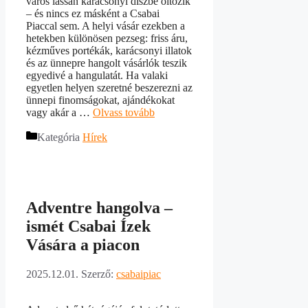
város lassan karácsonyi díszbe öltözik
– és nincs ez másként a Csabai
Piaccal sem. A helyi vásár ezekben a
hetekben különösen pezseg: friss áru,
kézműves portékák, karácsonyi illatok
és az ünnepre hangolt vásárlók teszik
egyedivé a hangulatát. Ha valaki
egyetlen helyen szeretné beszerezni az
ünnepi finomságokat, ajándékokat
vagy akár a …
Olvass tovább
Kategória
Hírek
Adventre hangolva –
ismét Csabai Ízek
Vására a piacon
2025.12.01.
Szerző:
csabaipiac