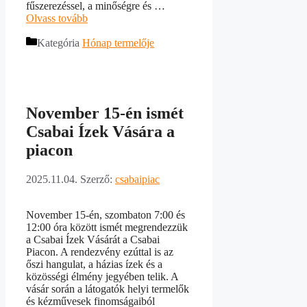
fűszerezéssel, a minőségre és …
Olvass tovább
Kategória
Hónap termelője
November 15-én ismét
Csabai Ízek Vására a
piacon
2025.11.04.
Szerző:
csabaipiac
November 15-én, szombaton 7:00 és
12:00 óra között ismét megrendezzük
a Csabai Ízek Vásárát a Csabai
Piacon. A rendezvény ezúttal is az
őszi hangulat, a házias ízek és a
közösségi élmény jegyében telik. A
vásár során a látogatók helyi termelők
és kézművesek finomságaiból