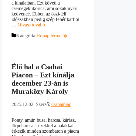
a kínálatban. Ezt követi a
csemegekukorica, ami sokak nyári
kedvence. Ebben az őszi-téli
időszakban pedig szép fehér karfiol
…
Olvass tovább
Kategória
Hónap termelője
Élő hal a Csabai
Piacon – Ezt kínálja
december 23-án is
Muraközy Károly
2025.12.02.
Szerző:
csabaipiac
Ponty, amúr, busa, harcsa, kárász,
törpeharcsa – ezekkel a halakkal
érkezik minden szombaton a piacra