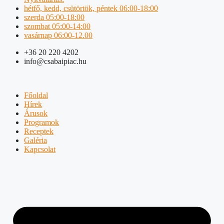
hétfő, kedd, csütörtök, péntek 06:00-18:00
szerda 05:00-18:00
szombat 05:00-14:00
vasárnap 06:00-12.00
+36 20 220 4202
info@csabaipiac.hu
Főoldal
Hírek
Árusok
Programok
Receptek
Galéria
Kapcsolat