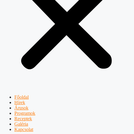
Főoldal
Hírek
Árusok
Programok
Receptek
Galéria
Kapcsolat