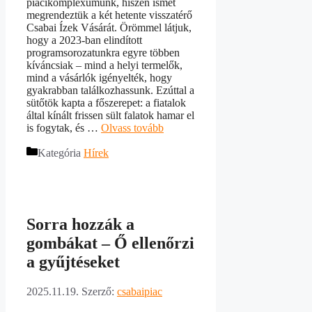
piacikomplexumunk, hiszen ismét
megrendeztük a két hetente visszatérő
Csabai Ízek Vásárát. Örömmel látjuk,
hogy a 2023-ban elindított
programsorozatunkra egyre többen
kíváncsiak – mind a helyi termelők,
mind a vásárlók igényelték, hogy
gyakrabban találkozhassunk. Ezúttal a
sütőtök kapta a főszerepet: a fiatalok
által kínált frissen sült falatok hamar el
is fogytak, és …
Olvass tovább
Kategória
Hírek
Sorra hozzák a
gombákat – Ő ellenőrzi
a gyűjtéseket
2025.11.19.
Szerző:
csabaipiac