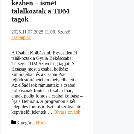
kézben – ismét
találkoztak a TDM
tagok
2025.11.07.
2025.11.06.
Szerző:
csabaipiac
A Csabai Kolbászlub Egyesületnél
találkoztak a Gyula-Békéscsaba
Térségi TDM Szövetség tagjai. A
társaság most a csabai kolbász
kultúrájában és a Csabai Piac
fejlődéstörténetében mélyedhetett el.
Az előadások rámutattak: a csabai
kolbásznak fontos a Csabai Piac,
annak pedig fontos a csabai kolbász –
írja a Behir.hu. A programon a két
település fontos turisztikai szolgáltatói,
képviselői jelentek …
Olvass tovább
Kategória
Hírek