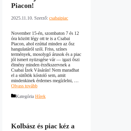
Piacon!
2025.11.10.
Szerző:
csabaipiac
November 15-én, szombaton 7 és 12
óra között légy ott te is a Csabai
Piacon, ahol ezúttal minden az ősz
hangulatáról szól. Friss, színes
termények, mosolygó árusok és a piac
jól ismert nyüzsgése vár — igazi őszi
élmény minden érzékszervnek a
Csabai Ízek Vásárán! Nem maradhat
el a sütőtök kóstoló sem, amit
mindenkinek érdemes megízlelni, …
Olvass tovább
Kategória
Hírek
Kolbász és piac kéz a