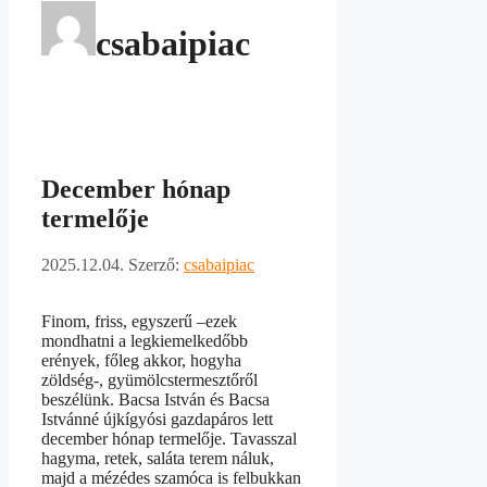
csabaipiac
December hónap
termelője
2025.12.04.
Szerző:
csabaipiac
Finom, friss, egyszerű –ezek
mondhatni a legkiemelkedőbb
erények, főleg akkor, hogyha
zöldség-, gyümölcstermesztőről
beszélünk. Bacsa István és Bacsa
Istvánné újkígyósi gazdapáros lett
december hónap termelője. Tavasszal
hagyma, retek, saláta terem náluk,
majd a mézédes szamóca is felbukkan