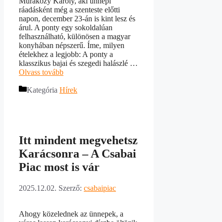
Muraközy Károly, aki ünnepi
ráadásként még a szenteste előtti
napon, december 23-án is kint lesz és
árul. A ponty egy sokoldalúan
felhasználható, különösen a magyar
konyhában népszerű. Íme, milyen
ételekhez a legjobb: A ponty a
klasszikus bajai és szegedi halászlé …
Olvass tovább
Kategória
Hírek
Itt mindent megvehetsz
Karácsonra – A Csabai
Piac most is vár
2025.12.02.
Szerző:
csabaipiac
Ahogy közelednek az ünnepek, a