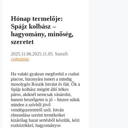
Hónap termelője:
Spájz kolbász –
hagyomány, minőség,
szeretet
2025.11.06.
2025.11.05.
Szerző:
csabaipiac
Ha valaki gyakran megfordul a csabai
piacon, bizonyára ismeri a mindig
mosolygós Roszik Istvánt és fiát. Ők a
Spájz kolbász mögött álló lelkes
páros, akiknél nemcsak vásárolni,
hanem beszélgetni is jó – hiszen náluk
minden a szívből jövő
vendégszeretetről szól. István
elmondása szerint termékeiket
kizárólag hazai sertésből készítik, kézi
eszközökkel, hagyományos