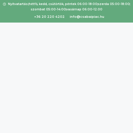
Nyitvatartás:
hétfő, kedd, csütörtök, péntek 06:00-18:00
szerda 05:00-18:00
szombat 05:00-14:00
vasárnap 06:00-12.00
+36 20 220 4202
info@csabaipiac.hu