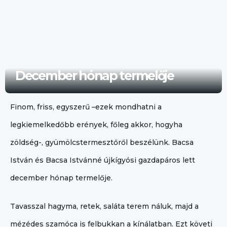
December hónap termelője
Finom, friss, egyszerű –ezek mondhatni a
legkiemelkedőbb erények, főleg akkor, hogyha
zöldség-, gyümölcstermesztőről beszélünk. Bacsa
István és Bacsa Istvánné újkígyósi gazdapáros lett
december hónap termelője.
Tavasszal hagyma, retek, saláta terem náluk, majd a
mézédes szamóca is felbukkan a kínálatban. Ezt követi