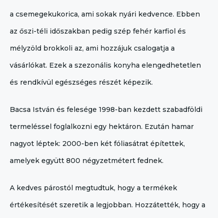
a csemegekukorica, ami sokak nyári kedvence. Ebben
az őszi-téli időszakban pedig szép fehér karfiol és
mélyzöld brokkoli az, ami hozzájuk csalogatja a
vásárlókat. Ezek a szezonális konyha elengedhetetlen
és rendkívül egészséges részét képezik.
Bacsa István és felesége 1998-ban kezdett szabadföldi
termeléssel foglalkozni egy hektáron. Ezután hamar
nagyot léptek: 2000-ben két fóliasátrat építettek,
amelyek együtt 800 négyzetmétert fednek.
A kedves párostól megtudtuk, hogy a termékek
értékesítését szeretik a legjobban. Hozzátették, hogy a