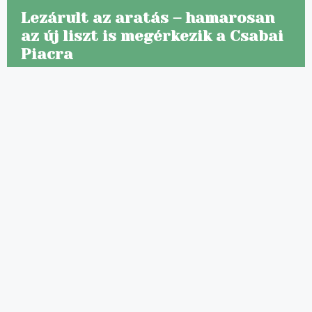
Lezárult az aratás – hamarosan
az új liszt is megérkezik a Csabai
Piacra
A nyári hőségben nemcsak a zöldségeseknél
zajlik a munka: a gabonaföldeken is véget ért az
év egyik
Hírek
2026 július 14