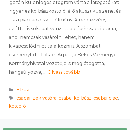
igazán különleges program várta a látogatókat:
ingyenes kolbászkóstoló, élő akusztikus zene, és
igazi piaci közösségi élmény. A rendezvény
ezúttal is sokakat vonzott a békéscsabai piacra,
ahol nemcsak vásárolni lehet, hanem
kikapcsolódni és találkozni is. A szombati
eseményt dr. Takács Árpád, a Békés Vármegyei
Kormányhivatal vezetője is meglátogatta,
hangsúlyozva, …
Olvass tovább
Hírek
csabai ízek vására
,
csabai kolbász
,
csabai piac
,
kóstoló