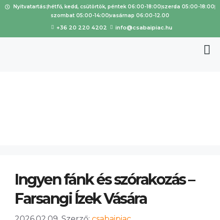
Nyitvatartás:
hétfő, kedd, csütörtök, péntek 06:00-18:00
szerda 05:00-18:00
szombat 05:00-14:00
vasárnap 06:00-12.00
+36 20 220 4202
info@csabaipiac.hu
kóstoló
Ingyen fánk és szórakozás –
Farsangi Ízek Vására
2026.02.09.
Szerző:
csabaipiac