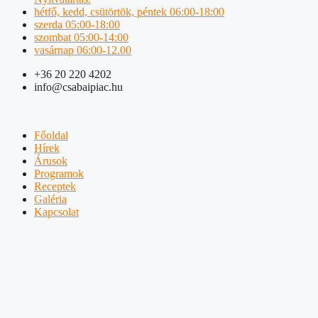
hétfő, kedd, csütörtök, péntek 06:00-18:00
szerda 05:00-18:00
szombat 05:00-14:00
vasárnap 06:00-12.00
+36 20 220 4202
info@csabaipiac.hu
Főoldal
Hírek
Árusok
Programok
Receptek
Galéria
Kapcsolat