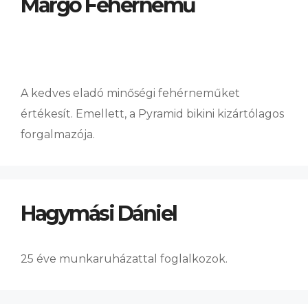
Margó Fehérnemű
A kedves eladó minőségi fehérneműket
értékesít. Emellett, a Pyramid bikini kizártólagos
forgalmazója.
Hagymási Dániel
25 éve munkaruházattal foglalkozok.