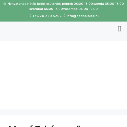
Nyitvatartás:
hétfő, kedd, csütörtök, péntek 06:00-18:00
szerda 05:00-18:00
szombat 05:00-14:00
vasárnap 06:00-12.00
+36 20 220 4202
info@csabaipiac.hu
Főkategóri
a:
Ruhák