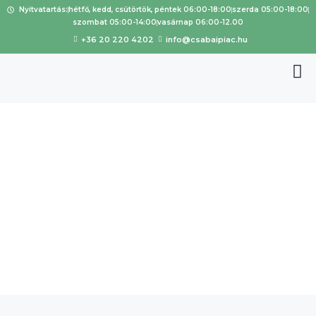
Nyitvatartás:
hétfő, kedd, csütörtök, péntek 06:00-18:00
szerda 05:00-18:00
szombat 05:00-14:00
vasárnap 06:00-12.00
+36 20 220 4202
info@csabaipiac.hu
Sajben
András