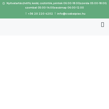
Nyitvatartás:
hétfő, kedd, csütörtök, péntek 06:00-18:00
szerda 05:00-18:00
szombat 05:00-14:00
vasárnap 06:00-12.00
+36 20 220 4202
info@csabaipiac.hu
Margó
Fehérnem
ű