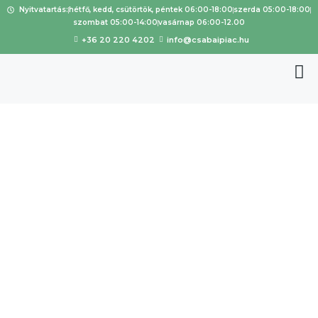
Nyitvatartás:
hétfő, kedd, csütörtök, péntek 06:00-18:00
szerda 05:00-18:00
szombat 05:00-14:00
vasárnap 06:00-12.00
+36 20 220 4202
info@csabaipiac.hu
Béresné
Illyés
Andrea