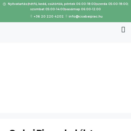
Nyitvatartás:
hétfő, kedd, csütörtök, péntek 06:00-18:00
szerda 05:00-18:00
szombat 05:00-14:00
vasárnap 06:00-12.00
+36 20 220 4202
info@csabaipiac.hu
balugasztr
o