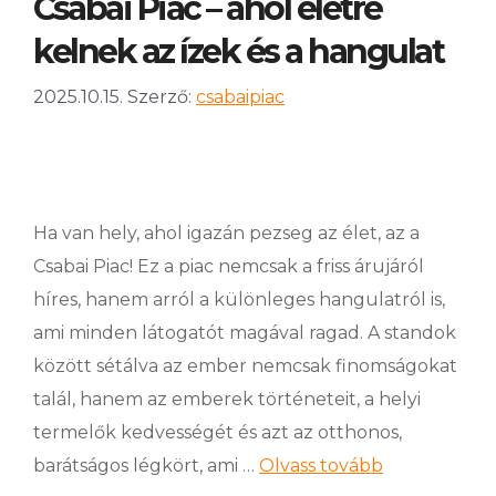
Csabai Piac – ahol életre
kelnek az ízek és a hangulat
2025.10.15.
Szerző:
csabaipiac
Ha van hely, ahol igazán pezseg az élet, az a
Csabai Piac! Ez a piac nemcsak a friss árujáról
híres, hanem arról a különleges hangulatról is,
ami minden látogatót magával ragad. A standok
között sétálva az ember nemcsak finomságokat
talál, hanem az emberek történeteit, a helyi
termelők kedvességét és azt az otthonos,
barátságos légkört, ami …
Olvass tovább