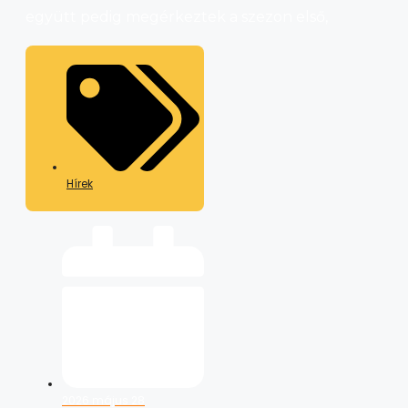
együtt pedig megérkeztek a szezon első,
Hírek
2026 május 28