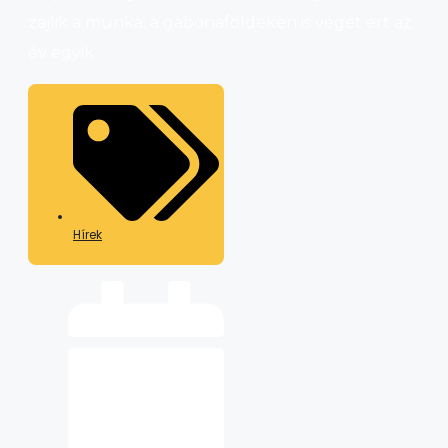
zajlik a munka: a gabonaföldeken is véget ért az
év egyik
Hírek