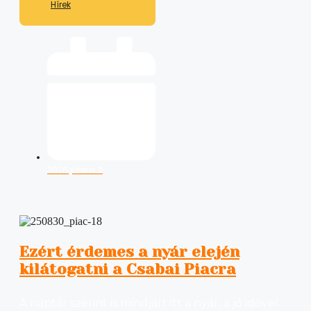
Hírek
2026 június 2
Ezért érdemes a nyár elején
kilátogatni a Csabai Piacra
A naptár szerint is mindjárt itt a nyár, a jó idővel