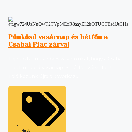
Pünkösd vasárnap és hétfőn a
Csabai Piac zárva!
Tájékoztatjuk kedves vásárlóinkat, hogy a Csabai
Piac Pünkösd vasárnap és hétfőn zárva tart!
Találkozunk újra a következő
Hírek