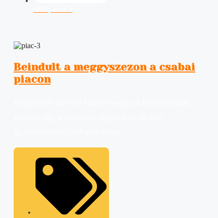
2026 június 4
Beindult a meggyszezon a csabai
piacon
Megjelent az első hazai meggy a békéscsabai
piacon, így a vásárlók végre friss, lédús
gyümölccsel tölthetik meg