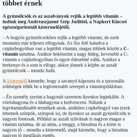
többet érnek
A gyümölcsök és az aszalványok rejtik a legtöbb vitamin –
tudtuk meg Andreaszjanné Szép Judittól, a Napkert Kincsei
egészségorientált kistermelőjétől.
– A bogyós gyümölcsökben rejlik a legtöbb vitamin, de ezek
mostanra már teljesen elfogynak. Az ősz felé haladva a
csipkebogyóban van a legtöbb vitamin, magas többek között a
C-
vitamin
tartalma. Amikor beköszönt a nagy hideg, kevesebb a C-
vitamin a csipkebogyóban és egyre édesebbé válik. Amikor a
berkenye és a som is elfogy, akkor jönnek a képbe az aszalt
gyümölcsök – monda Judit.
A
kistermelő
kiemelte, hogy a savanyú káposzta és a szezonális
zöldségek töltik be a legfontosabb szerepet a vitaminpótlásban.
– Én személy szerint a hagymát szeretem ilyenkor leginkább. A
vöröshagyma és a lilahagyma a kedvencem. Nálunk a
legvitamindúsabb termékek azok, amikben csipkebogyó van (ezek
lehetnek szörpök, szirupok is), de ilyenkor az aszalt gyümölcsök is
nagyon fontosak. Például az aszalt szilvának is nagyon magas a
vitamin tartalma, de az alma, a meggy, a birsalma és a körte is
nagyon jó – mondta a kistermelő, majd kiemelte, hogy a birsalma
nagyon jó megfázás esetén.