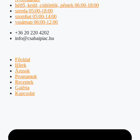
hétfő, kedd, csütörtök, péntek 06:00-18:00
szerda 05:00-18:00
szombat 05:00-14:00
vasárnap 06:00-12.00
+36 20 220 4202
info@csabaipiac.hu
Főoldal
Hírek
Árusok
Programok
Receptek
Galéria
Kapcsolat