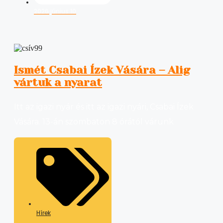
2026 június 10
Ismét Csabai Ízek Vására – Alig
vártuk a nyarat
Itt az igazi nyár és itt az igazi nyári, Csabai Ízek
Vására. 13-án szombaton 8 órától várunk
Hírek