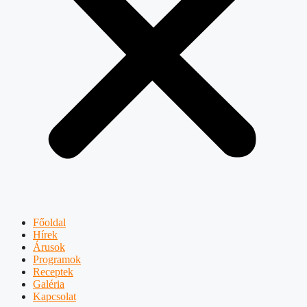
Főoldal
Hírek
Árusok
Programok
Receptek
Galéria
Kapcsolat