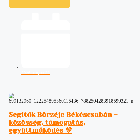
2026 május 24
Segítők Börzéje Békéscsabán –
közösség, támogatás,
együttműködés 💚