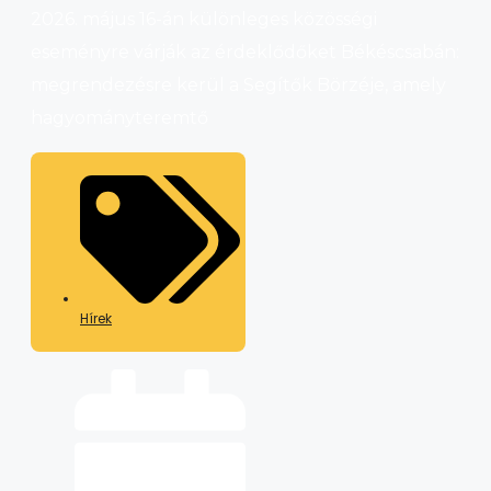
2026. május 16-án különleges közösségi
eseményre várják az érdeklődőket Békéscsabán:
megrendezésre kerül a Segítők Börzéje, amely
hagyományteremtő
Hírek