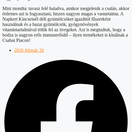
Mint mondta: tavasz felé haladva, amikor megjelenik a csalán, akkor
érdemes azt is fogyasztani, hiszen nagyon magas a vastartalma. A
Napkert Kincseinél déli gyümölcsöket igazából fűszerként
használnak és a hazai gyümölcsök, gyógynövények
vitamintartalmával töltik fel az üvegeket. Azt is megtudtuk, hogy a
bodza is nagyon erős immunerősítő – ilyen termékeket is kínálnak a
Csabai Piacon!
2026 február 26