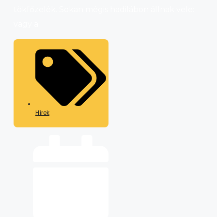
tökfőzelék. Sokan mégis hadilábon állnak vele:
vagy a
Hírek