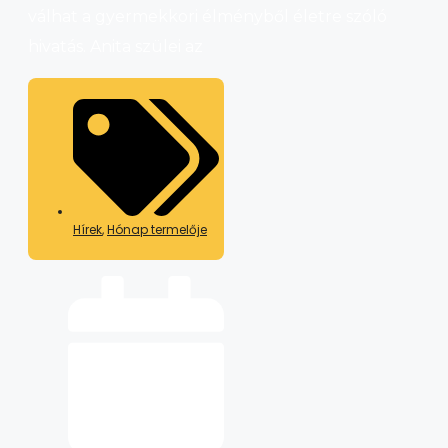
válhat a gyermekkori élményből életre szóló
hivatás. Anita szülei az
Hírek
,
Hónap termelője