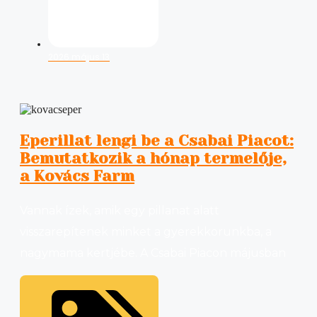
2026 május 13
Eperillat lengi be a Csabai Piacot:
Bemutatkozik a hónap termelője,
a Kovács Farm
Vannak ízek, amik egy pillanat alatt
visszarepítenek minket a gyerekkorunkba, a
nagymama kertjébe. A Csabai Piacon májusban