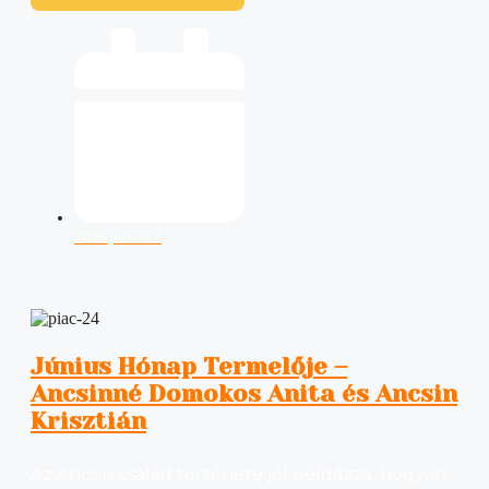
2026 június 7
Június Hónap Termelője –
Ancsinné Domokos Anita és Ancsin
Krisztián
Az Ancsin család története jól példázza, hogyan