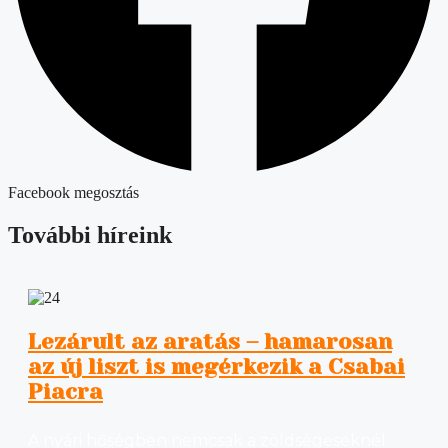
Facebook megosztás
További híreink
Lezárult az aratás – hamarosan
az új liszt is megérkezik a Csabai
Piacra
A nyári hőségben nemcsak a zöldségeseknél