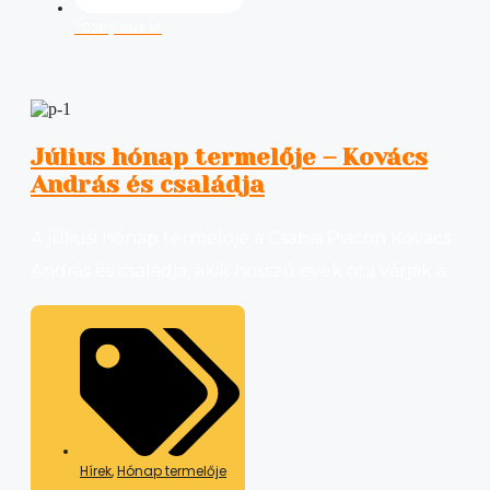
2026 július 14
Július hónap termelője – Kovács
András és családja
A júliusi hónap termelője a Csabai Piacon Kovács
András és családja, akik hosszú évek óta várják a
Hírek
,
Hónap termelője