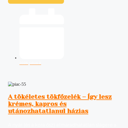
2026 július 9
A tökéletes tökfőzelék – Így lesz
krémes, kapros és
utánozhatatlanul házias
A nyár (és a kora ősz) elmaradhatatlan slágere a