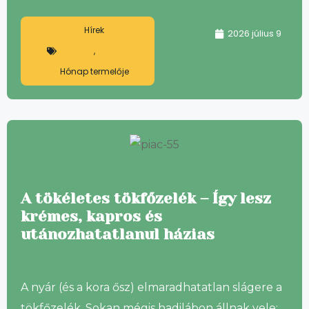
Hírek
2026 július 9
,
Hónap termelője
A tökéletes tökfőzelék – Így lesz
krémes, kapros és
utánozhatatlanul házias
A nyár (és a kora ősz) elmaradhatatlan slágere a
tökfőzelék. Sokan mégis hadilábon állnak vele: