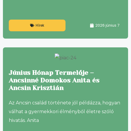
2026 június 7
Hírek
Június Hónap Termelője –
Ancsinné Domokos Anita és
Ancsin Krisztián
Az Ancsin család története jól példázza, hogyan
válhat a gyermekkori élményből életre szóló
hivatás. Anita