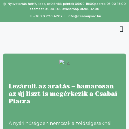
Nyitvatartás:
hétfő, kedd, csütörtök, péntek 06:00-18:00
szerda 05:00-18:00
szombat 05:00-14:00
vasárnap 06:00-12.00
+36 20 220 4202
info@csabaipiac.hu
Lezárult az aratás – hamarosan
az új liszt is megérkezik a Csabai
Piacra
A nyári hőségben nemcsak a zöldségeseknél