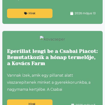
2026 május 13
Hírek
Eperillat lengi be a Csabai Piacot:
Bemutatkozik a hónap termelője,
a Kovács Farm
Vannak ízek, amik egy pillanat alatt
visszarepítenek minket a gyerekkorunkba, a
nagymama kertjébe. A Csabai
Hírek