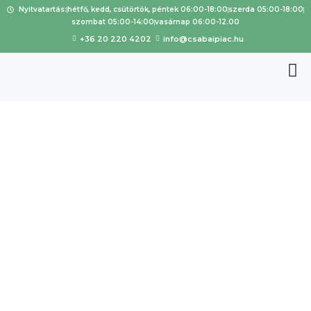
Nyitvatartás:
hétfő, kedd, csütörtök, péntek 06:00-18:00
szerda 05:00-18:00
szombat 05:00-14:00
vasárnap 06:00-12.00
+36 20 220 4202
info@csabaipiac.hu
Termékkín
álat:
tökmaglisz