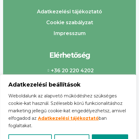
Adatkezelési tájékoztató
Cookie szabályzat
Impresszum
Elérhetőség
+36 20 220 4202
info@csabaipiac.hu
Adatkezelési beállítások
Weboldalunk az alapvető működéshez szükséges
cookie-kat használ. Szélesebb körű funkcionalitáshoz
marketing jellegű cookie-kat engedélyezhetsz, amivel
elfogadod az
Adatkezelési tájékoztató
ban
foglaltakat.
©
2026
Csabai Piac. Minden jog fenntartva.