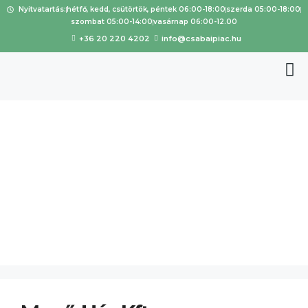
Nyitvatartás:
hétfő, kedd, csütörtök, péntek 06:00-18:00
szerda 05:00-18:00
szombat 05:00-14:00
vasárnap 06:00-12.00
+36 20 220 4202
info@csabaipiac.hu
Termékkín
álat:
tarja