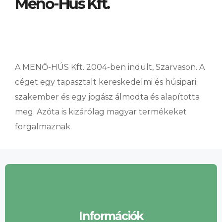
Menő-Hús Kft.
A MENŐ-HÚS Kft. 2004-ben indult, Szarvason. A
céget egy tapasztalt kereskedelmi és húsipari
szakember és egy jogász álmodta és alapította
meg. Azóta is kizárólag magyar termékeket
forgalmaznak.
Információk