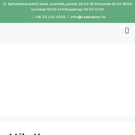
Nyitvatartás:
hétfő, kedd, csütörtök, péntek 06:00-18:00
szerda 05:00-18:00
szombat 05:00-14:00
vasárnap 06:00-12.00
+36 20 220 4202
info@csabaipiac.hu
Termékkín
álat:
bor