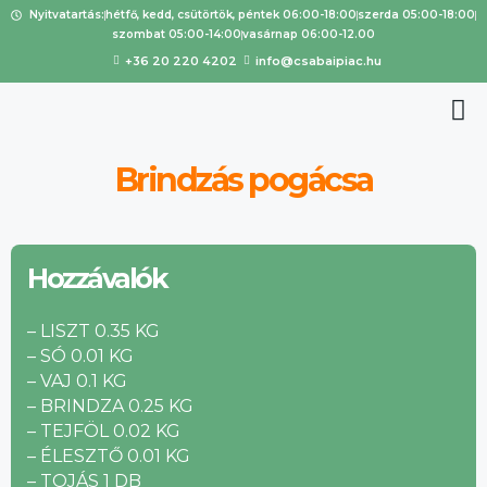
Nyitvatartás:
hétfő, kedd, csütörtök, péntek 06:00-18:00
szerda 05:00-18:00
szombat 05:00-14:00
vasárnap 06:00-12.00
+36 20 220 4202
info@csabaipiac.hu
Brindzás pogácsa
Hozzávalók
– LISZT 0.35 KG
– SÓ 0.01 KG
– VAJ 0.1 KG
– BRINDZA 0.25 KG
– TEJFÖL 0.02 KG
– ÉLESZTŐ 0.01 KG
– TOJÁS 1 DB