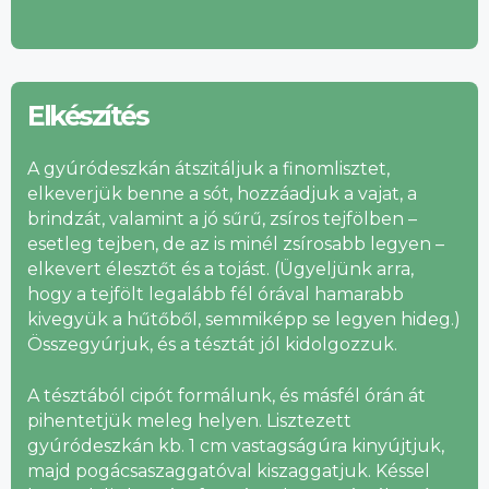
Elkészítés
A gyúródeszkán átszitáljuk a finomlisztet,
elkeverjük benne a sót, hozzáadjuk a vajat, a
brindzát, valamint a jó sűrű, zsíros tejfölben –
esetleg tejben, de az is minél zsírosabb legyen –
elkevert élesztőt és a tojást. (Ügyeljünk arra,
hogy a tejfölt legalább fél órával hamarabb
kivegyük a hűtőből, semmiképp se legyen hideg.)
Összegyúrjuk, és a tésztát jól kidolgozzuk.
A tésztából cipót formálunk, és másfél órán át
pihentetjük meleg helyen. Lisztezett
gyúródeszkán kb. 1 cm vastagságúra kinyújtjuk,
majd pogácsaszaggatóval kiszaggatjuk. Késsel