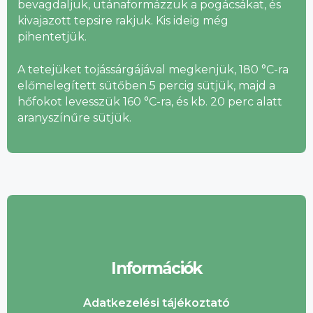
bevagdaljuk, utánaformázzuk a pogácsákat, és
kivajazott tepsire rakjuk. Kis ideig még
pihentetjük.
A tetejüket tojássárgájával megkenjük, 180 °C-ra
előmelegített sütőben 5 percig sütjük, majd a
hőfokot levesszük 160 °C-ra, és kb. 20 perc alatt
aranyszínűre sütjük.
Információk
Adatkezelési tájékoztató