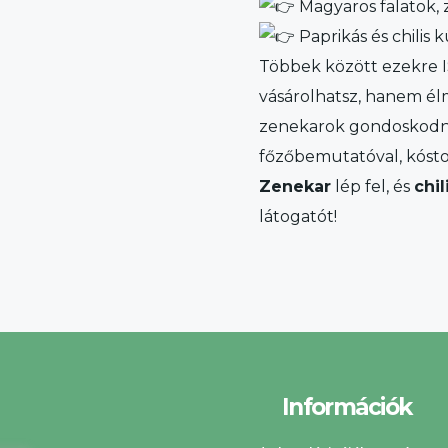
Magyaros falatok,
Paprikás és chilis
Többek között ezekre I
vásárolhatsz, hanem él
zenekarok gondoskodnak
főzőbemutatóval, kóstol
Zenekar
lép fel, és
chi
látogatót!
Információk