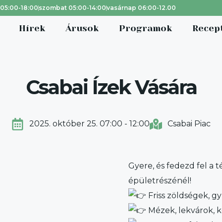
 05:00-18:00
szombat 05:00-14:00
vasárnap 06:00-12.00
Hírek
Árusok
Programok
Recep
Csabai Ízek Vására
2025. október 25. 07:00 - 12:00
Csabai Piac
Gyere, és fedezd fel a té
épületrészénél!
Friss zöldségek, 
Mézek, lekvárok, 