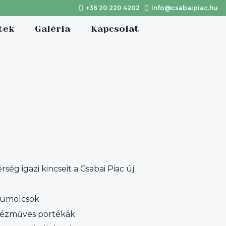
+36 20 220 4202
info@csabaipiac.hu
tek
Galéria
Kapcsolat
rség igazi kincseit a Csabai Piac új
gyümölcsök
kézműves portékák