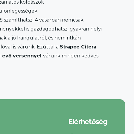
 zamatos kolbászok
 különlegességek
S számíthatsz! A vásárban nemcsak
ményekkel is gazdagodhatsz: gyakran helyi
 a jó hangulatról, és nem ritkán
óval is várunk! Ezúttal a
Strapce Citera
li evő versennyel
várunk minden kedves
Elérhetőség