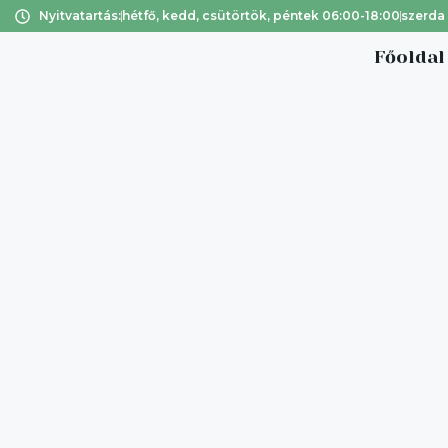
Nyitvatartás:
hétfő, kedd, csütörtök, péntek 06:00-18:00
szerda
Főoldal