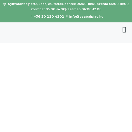
Nyitvatartás:
hétfő, kedd, csütörtök, péntek 06:00-18:00
szerda 05:00-18:00
szombat 05:00-14:00
vasárnap 06:00-12.00
+36 20 220 4202
info@csabaipiac.hu
Esemény
kategória:
Csabai