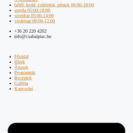
hétfő, kedd, csütörtök, péntek 06:00-18:00
szerda 05:00-18:00
szombat 05:00-14:00
vasárnap 06:00-12.00
+36 20 220 4202
info@csabaipiac.hu
Főoldal
Hírek
Árusok
Programok
Receptek
Galéria
Kapcsolat