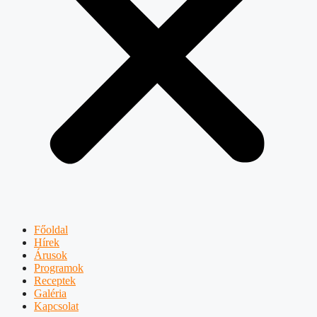
Főoldal
Hírek
Árusok
Programok
Receptek
Galéria
Kapcsolat