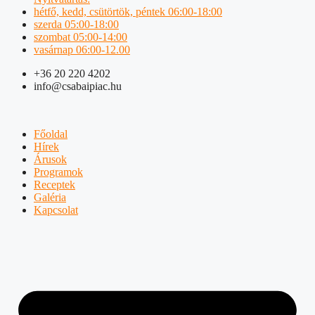
hétfő, kedd, csütörtök, péntek 06:00-18:00
szerda 05:00-18:00
szombat 05:00-14:00
vasárnap 06:00-12.00
+36 20 220 4202
info@csabaipiac.hu
Főoldal
Hírek
Árusok
Programok
Receptek
Galéria
Kapcsolat