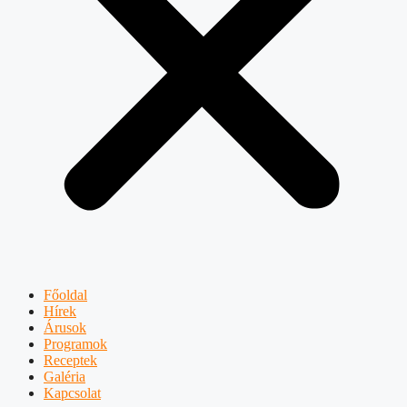
Főoldal
Hírek
Árusok
Programok
Receptek
Galéria
Kapcsolat