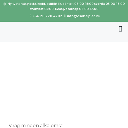
Nyitvatartás:
hétfő, kedd, csütörtök, péntek 06:00-18:00
szerda 05:00-18:00
szombat 05:00-14:00
vasárnap 06:00-12.00
+36 20 220 4202
info@csabaipiac.hu
Piac
Virágüzlet
Virág minden alkalomra!