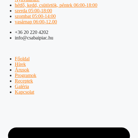
hétfő, kedd, csütörtök, péntek 06:00-18:00
szerda 05:00-18:00
szombat 05:00-14:00
vasárnap 06:00-12.00
+36 20 220 4202
info@csabaipiac.hu
Főoldal
Hírek
Árusok
Programok
Receptek
Galéria
Kapcsolat