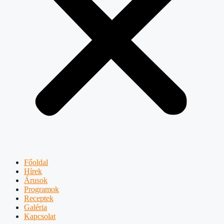
Főoldal
Hírek
Árusok
Programok
Receptek
Galéria
Kapcsolat