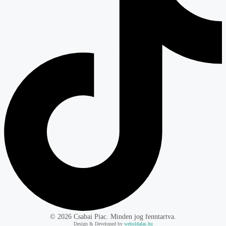
©
2026
Csabai Piac. Minden jog fenntartva.
Design & Developed by
weboldalas.hu