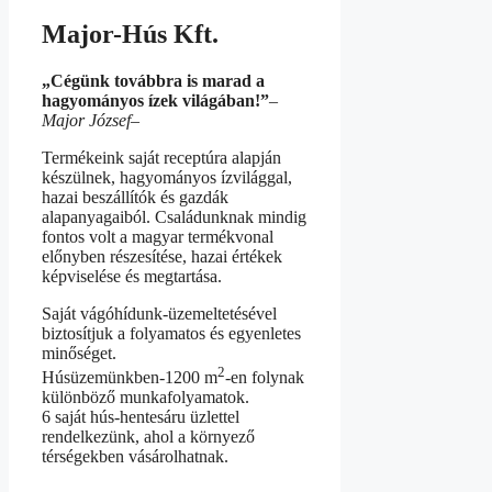
Major-Hús Kft.
„Cégünk továbbra is marad a
hagyományos ízek világában!”
–
Major József
–
Termékeink saját receptúra alapján
készülnek, hagyományos ízvilággal,
hazai beszállítók és gazdák
alapanyagaiból. Családunknak mindig
fontos volt a magyar termékvonal
előnyben részesítése, hazai értékek
képviselése és megtartása.
Saját vágóhídunk-üzemeltetésével
biztosítjuk a folyamatos és egyenletes
minőséget.
2
Húsüzemünkben-1200 m
-en folynak
különböző munkafolyamatok.
6 saját hús-hentesáru üzlettel
rendelkezünk, ahol a környező
térségekben vásárolhatnak.