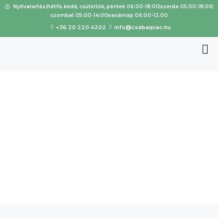
Nyitvatartás:
hétfő, kedd, csütörtök, péntek 06:00-18:00
szerda 05:00-18:00
szombat 05:00-14:00
vasárnap 06:00-12.00
+36 20 220 4202
info@csabaipiac.hu
Krizsán Pál
Lászlóné