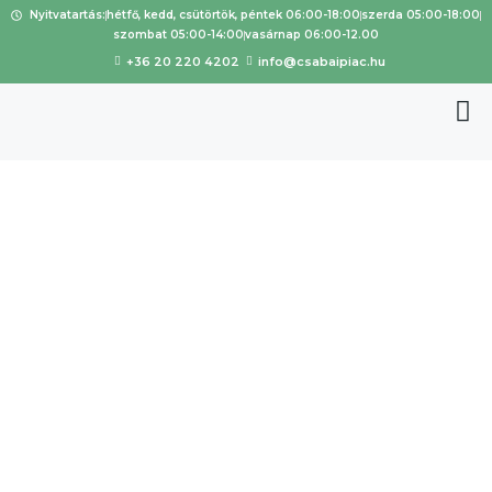
Nyitvatartás:
hétfő, kedd, csütörtök, péntek 06:00-18:00
szerda 05:00-18:00
szombat 05:00-14:00
vasárnap 06:00-12.00
+36 20 220 4202
info@csabaipiac.hu
Galgózci
Kézműves
Sütemény