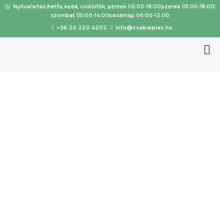
Nyitvatartás:
hétfő, kedd, csütörtök, péntek 06:00-18:00
szerda 05:00-18:00
szombat 05:00-14:00
vasárnap 06:00-12.00
+36 20 220 4202
info@csabaipiac.hu
Gádorosi
Húsműhel
y