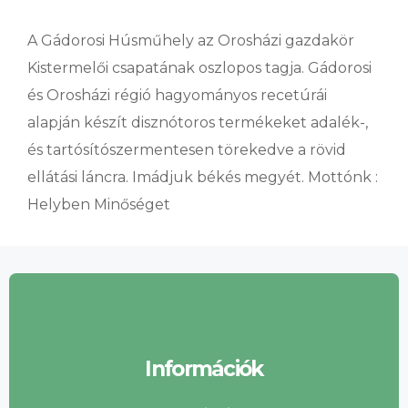
A Gádorosi Húsműhely az Orosházi gazdakör
Kistermelői csapatának oszlopos tagja. Gádorosi
és Orosházi régió hagyományos recetúrái
alapján készít disznótoros termékeket adalék-,
és tartósítószermentesen törekedve a rövid
ellátási láncra. Imádjuk békés megyét. Mottónk :
Helyben Minőséget
Információk