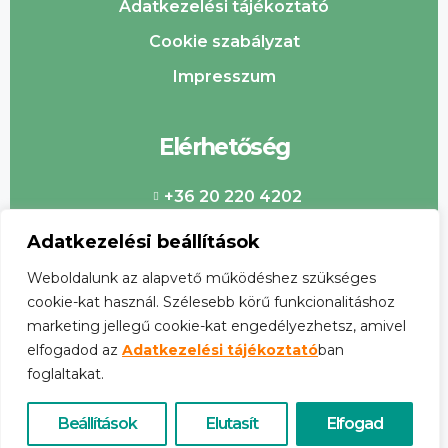
Adatkezelési tájékoztató
Cookie szabályzat
Impresszum
Elérhetőség
+36 20 220 4202
info@csabaipiac.hu
Adatkezelési beállítások
Weboldalunk az alapvető működéshez szükséges
cookie-kat használ. Szélesebb körű funkcionalitáshoz
marketing jellegű cookie-kat engedélyezhetsz, amivel
elfogadod az
Adatkezelési tájékoztató
ban
foglaltakat.
©
2026
Csabai Piac. Minden jog fenntartva.
Beállítások
Elutasít
Elfogad
Design & Developed by
weboldalas.hu