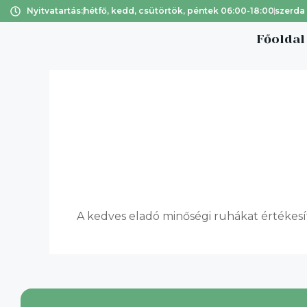
Nyitvatartás:
hétfő, kedd, csütörtök, péntek 06:00-18:00
szerda
Főoldal
Fábián Is
A kedves eladó minőségi ruhákat értékesí