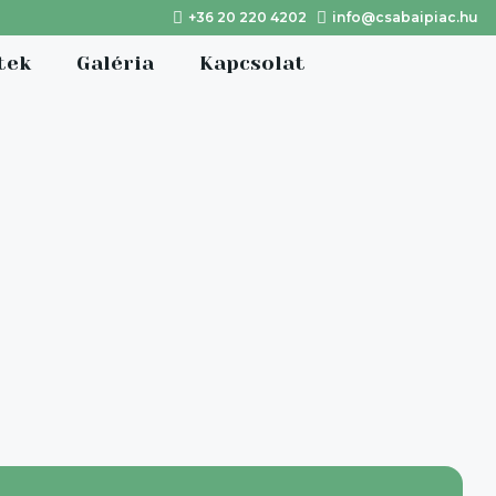
+36 20 220 4202
info@csabaipiac.hu
tek
Galéria
Kapcsolat