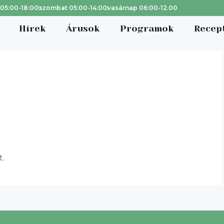
 05:00-18:00
szombat 05:00-14:00
vasárnap 06:00-12.00
Hírek
Árusok
Programok
Recep
tván
t.